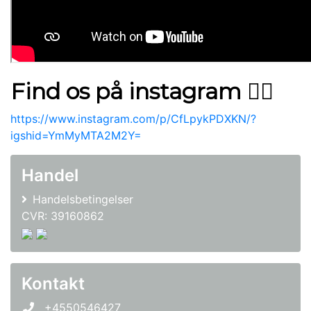
Find os på
instagram
👌🏼
https://www.instagram.com/p/CfLpykPDXKN/?
igshid=YmMyMTA2M2Y=
Handel
Handelsbetingelser
CVR: 39160862
Kontakt
+4550546427