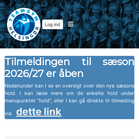
Log ind
Tilmeldingen til sæson
2026/27 er åben
Nedenunder kan I se en oversigt over den nye sæsons
hold. I kan læse mere om de enkelte hold under
menupunktet "hold", eller I kan gå direkte til tilmelding
dette link
via